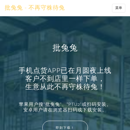
批兔兔 - 不再守株待兔
菜单
批兔兔
手机点货APP已在月圆夜上线
客户不到店里一样下单，
生意从此不再守株待兔！
苹果用户搜"批兔兔"、"PTU2"或扫码安装。
安卓用户请在浏览器扫码或下载安装。
即刻下载！